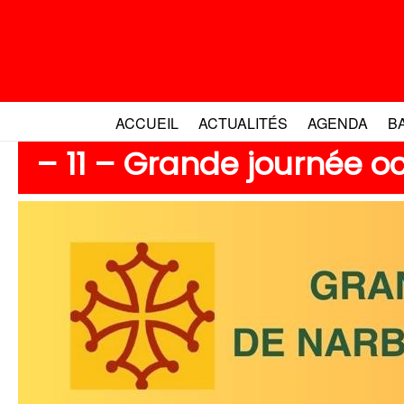
Aller
au
contenu
ACCUEIL
ACTUALITÉS
AGENDA
B
– 11 – Grande journée o