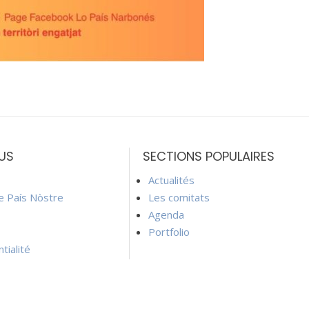
US
SECTIONS POPULAIRES
Actualités
ie País Nòstre
Les comitats
Agenda
Portfolio
tialité