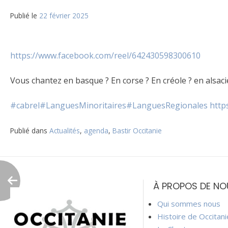
Publié le
22 février 2025
https://www.facebook.com/reel/642430598300610
Vous chantez en basque ? En corse ? En créole ? en alsaci
#cabrel
#LanguesMinoritaires
#LanguesRegionales
http
Publié dans
Actualités
,
agenda
,
Bastir Occitanie
Navigation
de
À PROPOS DE NO
l’article
Qui sommes nous
Histoire de Occitan