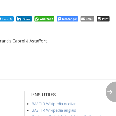
Tweet 0
Whatsapp
Messenger
Email
Print
Share
ancis Cabrel à Astaffort.
LIENS UTILES
BASTIR Wikipedia occitan
BASTIR Wikipedia anglais