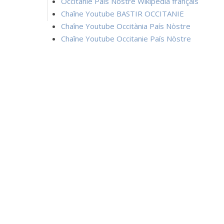
Occitanie País Nòstre Wikipedia français
Chaîne Youtube BASTIR OCCITANIE
Chaîne Youtube Occitània País Nòstre
Chaîne Youtube Occitanie País Nòstre