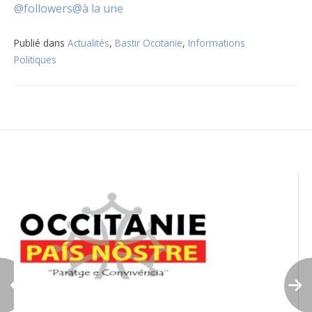
@followers
@à la une
Publié dans
Actualités
,
Bastir Occitanie
,
Informations
Politiques
Navigation
de
l’article