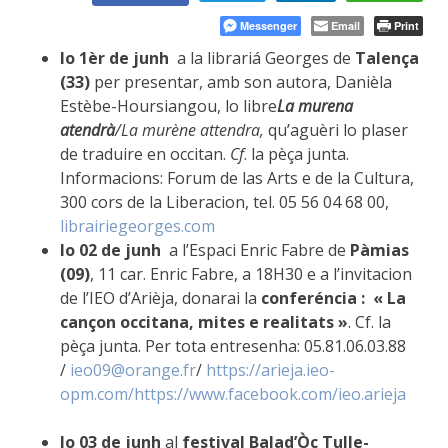
Messenger
Email
Print
lo 1èr de junh
a la librariá Georges de
Talença
(33)
per presentar, amb son autora, Danièla
Estèbe-Hoursiangou, lo libre
La murena
atendrà
/La murène attendra,
qu’aguèri lo plaser
de traduire en occitan.
Cf
. la pèça junta.
Informacions: Forum de las Arts e de la Cultura,
300 cors de la Liberacion, tel. 05 56 04 68 00,
librairiegeorges.com
lo 02 de junh
a l’Espaci Enric Fabre de
Pàmias
(09)
, 11 car. Enric Fabre, a 18H30 e a l’invitacion
de l’IEO d’Arièja, donarai la
conferéncia :
« La
cançon occitana, mites e realitats »
. Cf. la
pèça junta. Per tota entresenha: 05.81.06.03.88
/
ieo09@orange.fr
/
https://arieja.ieo-
opm.com/
https://www.facebook.com/ieo.arieja
lo 03 de junh
al
festival Balad’Òc Tulle-