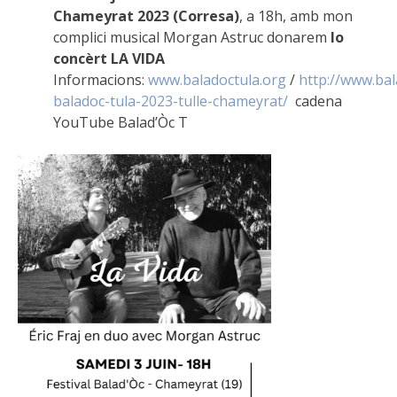
Chameyrat 2023 (Corresa)
, a 18h, amb mon
complici musical Morgan Astruc donarem
lo
concèrt LA VIDA
Informacions:
www.baladoctula.org
/
http://www.bal
baladoc-tula-2023-tulle-chameyrat/
‌ cadena
YouTube Balad’Òc T