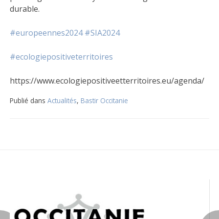
durable.
#europeennes2024
#SIA2024
#ecologiepositiveterritoires
https://www.ecologiepositiveetterritoires.eu/agenda/
Publié dans
Actualités
,
Bastir Occitanie
Navigation
de
l’article