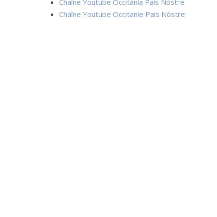
Chaîne Youtube Occitània País Nòstre
Chaîne Youtube Occitanie País Nòstre