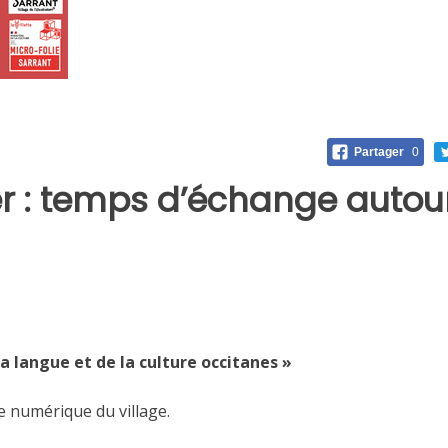
Partager
0
ier : temps d’échange autour
a langue et de la culture occitanes »
ée numérique du village.