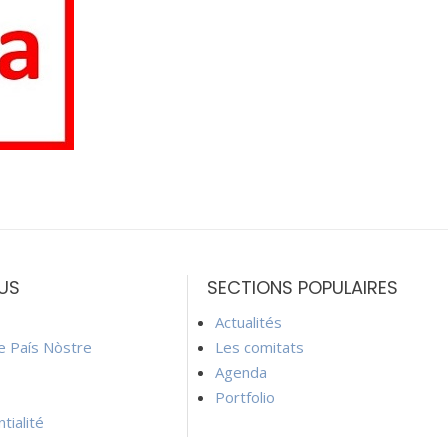
US
SECTIONS POPULAIRES
Actualités
ie País Nòstre
Les comitats
Agenda
Portfolio
tialité