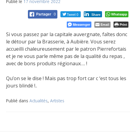
Publié le
17 novembre 2022
Tweet 0
Whatsapp
Partager
0
Share
Messenger
Email
Print
Si vous passez par la capitale auvergnate, faîtes donc
le détour par la Brasserie, à Aubière. Vous serez
accueilli chaleureusement par le patron Pierrefortais
et je ne vous parle même pas de la qualité du repas ,
avec de bons produits régionaux…. !
Qu’on se le dise ! Mais pas trop fort car c ‘est tous les
jours blindé !..
Publié dans
Actualités
,
Artistes
Navigation
de