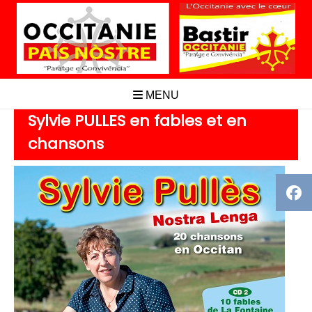
Aller
au
contenu
MENU
Sylvie PULLES en fables et en
chansons