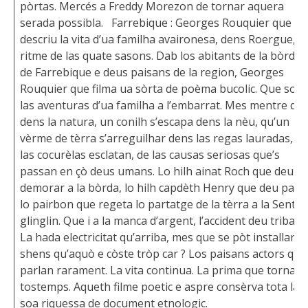
pòrtas. Mercés a Freddy Morezon de tornar aquera
serada possibla. Farrebique : Georges Rouquier que
descriu la vita d’ua familha avaironesa, dens Roergue, a
ritme de las quate sasons. Dab los abitants de la bòrda
de Farrebique e deus paisans de la region, Georges
Rouquier que filma ua sòrta de poèma bucolic. Que son
las aventuras d’ua familha a l’embarrat. Mes mentre qu
dens la natura, un conilh s’escapa dens la nèu, qu’un
vèrme de tèrra s’arreguilhar dens las regas lauradas, q
las cocurèlas esclatan, de las causas seriosas que’s
passan en çò deus umans. Lo hilh ainat Roch que deu
demorar a la bòrda, lo hilh capdèth Henry que deu parti
lo pairbon que regeta lo partatge de la tèrra a la Sent
glinglin. Que i a la manca d’argent, l’accident deu tribalh.
La hada electricitat qu’arriba, mes que se pòt installar
shens qu’aquò e còste tròp car ? Los paisans actors que
parlan rarament. La vita continua. La prima que torna
tostemps. Aqueth filme poetic e aspre consèrva tota la
soa riquessa de document etnologic.