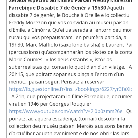
Serada Especiau au Musèu Paisan
Freddy Morezon &
Farrebique
Dissabte 7 de Genèr a 19h30
Aqueth
dissabte 7 de genèr, le Bouche à Oreille e lo collectiu
Freddy Morezon que vos convidan au musèu paisan
d’Emile, a Cimòrra. Qu’ei ua serada a l’entorn deu mond
rurau qui vos prepausaram : en prumèra partida, a
19h30, Marc Maffiolo (saxofòne baisha) e Laurent Paris
(percussions) qu’acompanharàn los tèxtes de la contair
Marie Coumes : « los deus estanhs », istòrias
suberrealistas qui contan lo quotidian d’un vilatge. A
20h15, que poiratz sopar sus plaça a l’entorn d’un
menut… paisan segur. Pensatz a reservar :
https://ib.guestonline.fr/ins…/bookings/6227/yr3faXipsY
A 21h, que projectaram lo filme Farrebique, documenta
virat en 1946 per Georges Rouquier :
https://www.youtube.com/watch?v=2i0b0zmm26e
Que
poiratz, ad aquera escadença, (tornar) descobrir la
colleccion deu musèu paisan. Mercés aus sons benevòl
d’arcuélher aqueth eveniment e de nos obrir las lors