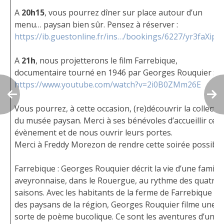
A
20h15
, vous pourrez dîner sur place autour d’un
menu… paysan bien sûr. Pensez à réserver :
https://ib.guestonline.fr/ins…/bookings/6227/yr3faXipsY
A
21h
, nous projetterons le film Farrebique,
documentaire tourné en 1946 par Georges Rouquier :
https://www.youtube.com/watch?v=2i0B0ZMm26E
Vous pourrez, à cette occasion, (re)découvrir la collecti
du musée paysan. Merci à ses bénévoles d’accueillir cet
évènement et de nous ouvrir leurs portes.
Merci à Freddy Morezon de rendre cette soirée possible
Farrebique : Georges Rouquier décrit la vie d’une famille
aveyronnaise, dans le Rouergue, au rythme des quatre
saisons. Avec les habitants de la ferme de Farrebique et
des paysans de la région, Georges Rouquier filme une
sorte de poème bucolique. Ce sont les aventures d’une