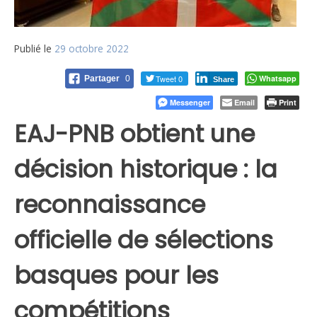
Publié le
29 octobre 2022
Tweet 0
Whatsapp
Partager
0
Share
Messenger
Email
Print
EAJ-PNB obtient une
décision historique : la
reconnaissance
officielle de sélections
basques pour les
compétitions