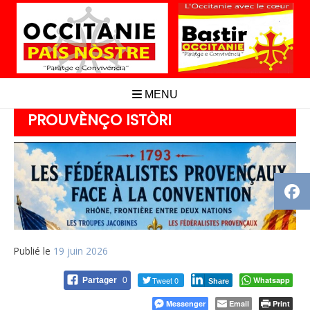
Aller
au
contenu
MENU
PROUVÈNÇO ISTÒRI
Publié le
19 juin 2026
Tweet 0
Whatsapp
Partager
0
Share
Messenger
Email
Print