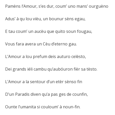
Pamèns l’Amour, s’es dur, coum’ uno mans’ ourguèno
Adus’ à qu lou vièu, un bounur sèns egau,
E tau coum’ un aucèu que quito soun fougau,
Vous fara avera un Cèu d’eterno gau.
L’Amour a lou prefum deis auturo celèsto,
Dei grands iéli cambu qu’aubóuron fièr sa tèsto.
L’Amour a la sentour d’un etèr sènso fin
D’un Paradis diven qu’a pas ges de counfin,
Ounte l’umanita si couloum’ à noun-fin.