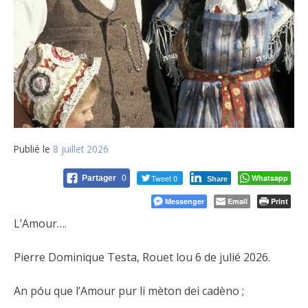
Publié le
8 juillet 2026
Tweet 0
Whatsapp
Partager
0
Share
Messenger
Email
Print
L’Amour….
Pierre Dominique Testa, Rouet lou 6 de julié 2026.
An póu que l’Amour pur li mèton dei cadèno ;