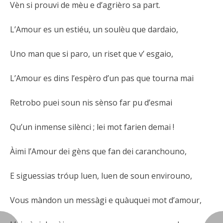
Vèn si prouvi de mèu e d’agrièro sa part.
L’Amour es un estiéu, un soulèu que dardaio,
Uno man que si paro, un riset que v’ esgaio,
L’Amour es dins l’espèro d’un pas que tourna mai
Retrobo puei soun nis sènso far pu d’esmai
Qu’un inmense silènci ; lei mot farien demai !
Àimi l’Amour dei gèns que fan dei caranchouno,
E siguessias tróup luen, luen de soun envirouno,
Vous màndon un messàgi e quàuquei mot d’amour,