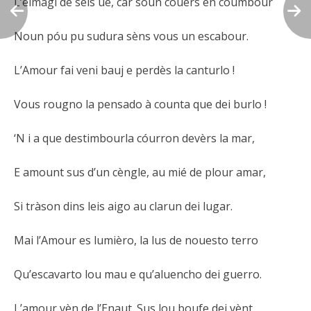
L’eimàgi de sèis ue, car soun couers en coumbour
Noun póu pu sudura sèns vous un escabour.
L’Amour fai veni bauj e perdès la canturlo !
Vous rougno la pensado à counta que dei burlo !
‘N i a que destimbourla cóurron devèrs la mar,
E amount sus d’un cèngle, au mié de plour amar,
Si tràson dins leis aigo au clarun dei lugar.
Mai l’Amour es lumièro, la lus de nouesto terro
Qu’escavarto lou mau e qu’aluencho dei guerro.
L’amour vèn de l’Enaut. Sus lou boufe dei vènt