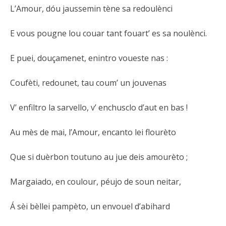
L’Amour, dóu jaussemin tène sa redoulènci
E vous pougne lou couar tant fouart’ es sa noulènci.
E puei, douçamenet, enintro voueste nas :
Coufèti, redounet, tau coum’ un jouvenas
V’ enfiltro la sarvello, v’ enchusclo d’aut en bas !
Au mès de mai, l’Amour, encanto lei flourèto
Que si duèrbon toutuno au jue deis amourèto ;
Margaiado, en coulour, péujo de soun neitar,
Á sèi bèllei pampèto, un envouel d’abihard