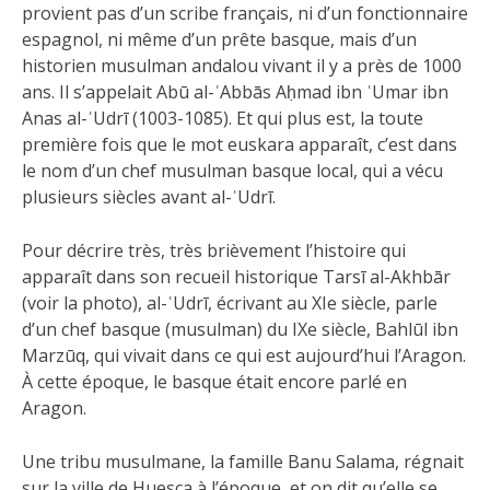
provient pas d’un scribe français, ni d’un fonctionnaire
espagnol, ni même d’un prête basque, mais d’un
historien musulman andalou vivant il y a près de 1000
ans. Il s’appelait Abū al-ʿAbbās Aḥmad ibn ʿUmar ibn
Anas al-ʿUdrī (1003-1085). Et qui plus est, la toute
première fois que le mot euskara apparaît, c’est dans
le nom d’un chef musulman basque local, qui a vécu
plusieurs siècles avant al-ʿUdrī.
Pour décrire très, très brièvement l’histoire qui
apparaît dans son recueil historique Tarsī al-Akhbār
(voir la photo), al-ʿUdrī, écrivant au XIe siècle, parle
d’un chef basque (musulman) du IXe siècle, Bahlūl ibn
Marzūq, qui vivait dans ce qui est aujourd’hui l’Aragon.
À cette époque, le basque était encore parlé en
Aragon.
Une tribu musulmane, la famille Banu Salama, régnait
sur la ville de Huesca à l’époque, et on dit qu’elle se