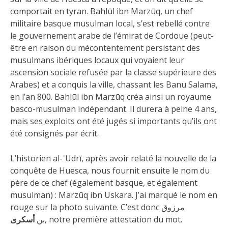
comportait en tyran. Bahlūl ibn Marzūq, un chef
militaire basque musulman local, s’est rebellé contre
le gouvernement arabe de l’émirat de Cordoue (peut-
être en raison du mécontentement persistant des
musulmans ibériques locaux qui voyaient leur
ascension sociale refusée par la classe supérieure des
Arabes) et a conquis la ville, chassant les Banu Salama,
en l’an 800. Bahlūl ibn Marzūq créa ainsi un royaume
basco-musulman indépendant. Il durera à peine 4 ans,
mais ses exploits ont été jugés si importants qu’ils ont
été consignés par écrit.
L’historien al-ʿUdrī, après avoir relaté la nouvelle de la
conquête de Huesca, nous fournit ensuite le nom du
père de ce chef (également basque, et également
musulman) : Marzūq ibn Uskara. J’ai marqué le nom en
rouge sur la photo suivante. C’est donc مرزوق
أسكرى
بن
, notre première attestation du mot.