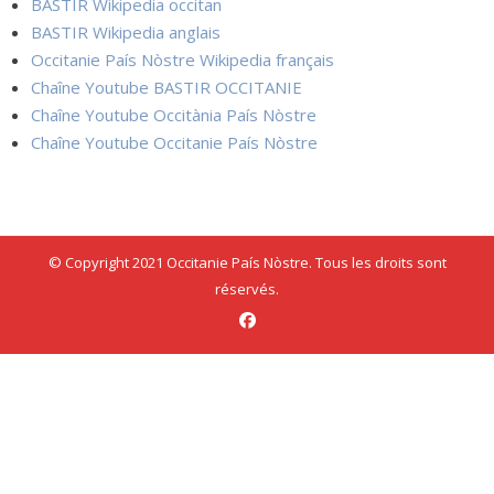
BASTIR Wikipedia occitan
BASTIR Wikipedia anglais
Occitanie País Nòstre Wikipedia français
Chaîne Youtube BASTIR OCCITANIE
Chaîne Youtube Occitània País Nòstre
Chaîne Youtube Occitanie País Nòstre
© Copyright 2021 Occitanie País Nòstre. Tous les droits sont
réservés.