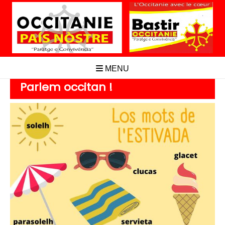
Aller
au
contenu
MENU
Parlem occitan !