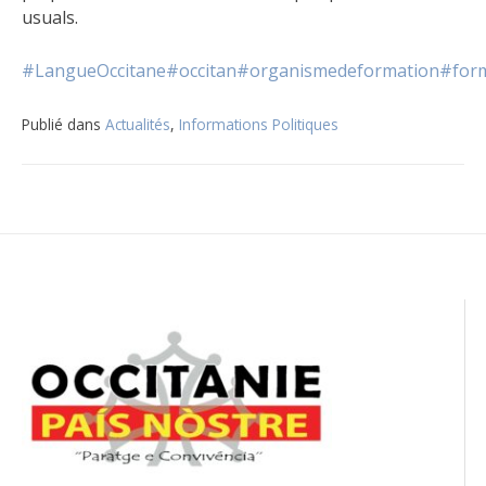
usuals.
#LangueOccitane
#occitan
#organismedeformation
#form
Publié dans
Actualités
,
Informations Politiques
Navigation
de
l’article