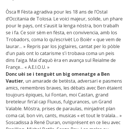
Òsca !!! Fèsta agradiva pour les 18 ans de l’Ostal
d’Occitania de Tolosa. Le voici majeur, solide, un phare
pour le pays, ont s’ausit la lenga nòstra, bon trabalh
se i fa. Ce soir sèm en fèsta, en convivencia, amb los
Trobadors, coma lo qu’escrivèt Lo Boièr « que vem de
laurar… » Repris par los joglaires, cantat per lo pòble
d’un pais ont lo catarisme s’i trobava coma un peis
dins l’aiga. Mai d’aquò èra en avança sul Reialme de
Françe… « A.E.I.O.U. »
Donc uèi se i tenguèt un big omenatge a Ben
Vautier
, un amarade de betèsta, adversari e pasmens
amics, remembres braves, les débats avec Ben étaient
toujours épiques, lui Fontan, moi Castan, grand
breteleur fin’al cap Fluxus, fulgurances, un Grand
Valable. Mòstra, prises de paraulas, minjadret plan
coma cal, bon vin, cants, musicas « et tout le tralala… »
Soscadissa à René Duran, ovniprésent en ce lieu avec