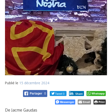
Publié le
15 décembre 2024
Tweet 0
Whatsapp
Partager
0
Share
Messenger
Email
Print
De Jacme Gaudas