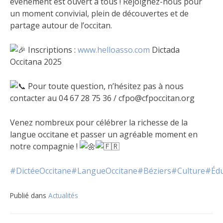
événement est ouvert à tous ! Rejoignez-nous pour
un moment convivial, plein de découvertes et de
partage autour de l’occitan.
Inscriptions :
www.helloasso.com
Dictada
Occitana 2025
Pour toute question, n’hésitez pas à nous
contacter au 04 67 28 75 36 / cfpo@cfpoccitan.org
Venez nombreux pour célébrer la richesse de la
langue occitane et passer un agréable moment en
notre compagnie !
#DictéeOccitane
#LangueOccitane
#Béziers
#Culture
#Édu
Publié dans
Actualités
Navigation