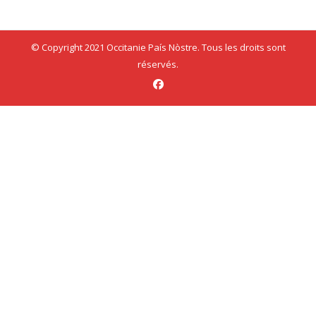
© Copyright 2021 Occitanie País Nòstre. Tous les droits sont
réservés.