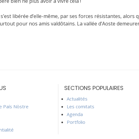
ère bien ne plus avoir à vivre cela !
s’est libérée d’elle-même, par ses forces résistantes, alors 
urtout pour nos amis valdôtains. La vallée d’Aoste demeurer
US
SECTIONS POPULAIRES
Actualités
ie País Nòstre
Les comitats
Agenda
Portfolio
tialité