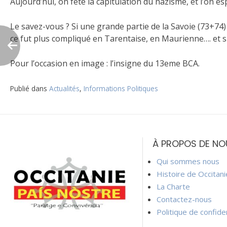
Aujourd’hui, on fête la capitulation du nazisme, et l’on esp
Le savez-vous ? Si une grande partie de la Savoie (73+74) 
ce fut plus compliqué en Tarentaise, en Maurienne…. et s
Pour l’occasion en image : l’insigne du 13eme BCA.
Publié dans
Actualités
,
Informations Politiques
Navigation
de
À PROPOS DE NO
l’article
Qui sommes nous
Histoire de Occitan
La Charte
Contactez-nous
Politique de confiden