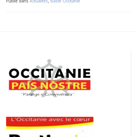
Publié dans
Actualités
,
Bastir Occitanie
Navigation
de
l’article