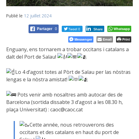
Publié le
12 juillet 2024
Tweet 0
Whatsapp
Partager
0
Share
Messenger
Email
Print
Enguany, ens tornarem a trobar occitans i catalans a
dalt del Port de Salau!
Lo 4 d’agost totes al Pòrt de Salau per las nòstras
lengas e la nòstra
amistat!
Pots venir amb nosaltres amb autocar des de
Barcelona (sortida dissabte 3 d’agost a les 08.30 h,
plaça Universitat) : caoc@caoc.cat
Cette année, nous retrouverons des
occitans et des catalans en haut du port de