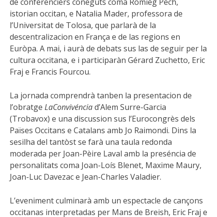
de conferencièrs coneguts coma Romièg Pech,
istorian occitan, e Natalia Mader, professora de
l’Universitat de Tolosa, que parlarà de la
descentralizacion en França e de las regions en
Euròpa. A mai, i aurà de debats sus las de seguir per la
cultura occitana, e i participaràn Gérard Zuchetto, Eric
Fraj e Francis Fourcou.
La jornada comprendrà tanben la presentacion de
l’obratge
La
Convivéncia
d’Alem Surre-Garcia
(Trobavox) e una discussion sus l’Eurocongrès dels
Païses Occitans e Catalans amb Jo Raimondi. Dins la
sesilha del tantòst se farà una taula redonda
moderada per Joan-Pèire Laval amb la preséncia de
personalitats coma Joan-Loís Blenet, Maxime Maury,
Joan-Luc Davezac e Jean-Charles Valadier.
L’eveniment culminarà amb un espectacle de cançons
occitanas interpretadas per Mans de Breish, Eric Fraj e