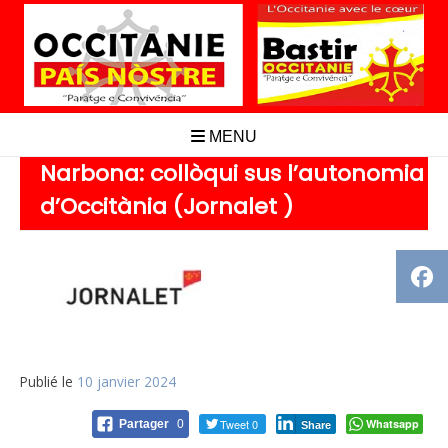
Aller
au
contenu
MENU
Narbona: collòqui sus l’autonomia
d’Occitània (Jornalet )
Publié le
10 janvier 2024
Tweet 0
Whatsapp
Partager
0
Share