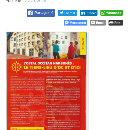
Publié le
22 avril 2024
Tweet 0
Whatsapp
Partager
0
Share
Messenger
Email
Print