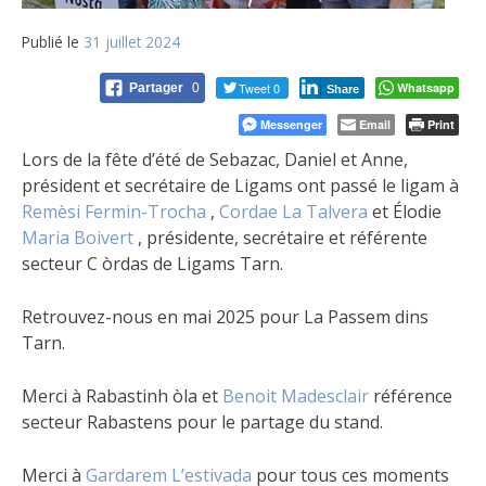
Publié le
31 juillet 2024
Tweet 0
Whatsapp
Partager
0
Share
Messenger
Email
Print
Lors de la fête d’été de Sebazac, Daniel et Anne,
président et secrétaire de Ligams ont passé le ligam à
Remèsi Fermin-Trocha
,
Cordae La Talvera
et Élodie
Maria Boivert
, présidente, secrétaire et référente
secteur C òrdas de Ligams Tarn.
Retrouvez-nous en mai 2025 pour La Passem dins
Tarn.
Merci à Rabastinh òla et
Benoit Madesclair
référence
secteur Rabastens pour le partage du stand.
Merci à
Gardarem L’estivada
pour tous ces moments