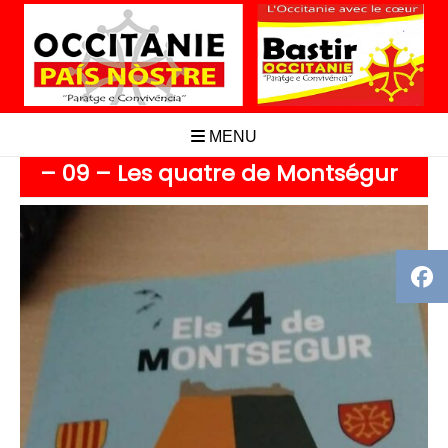
Aller
au
contenu
MENU
– 09 – Les quatre de Montségur