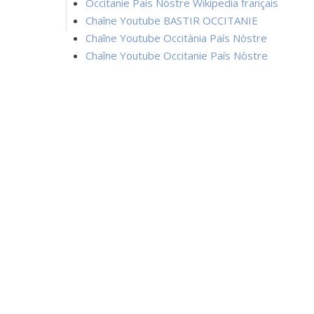
Occitanie País Nòstre Wikipedia français
Chaîne Youtube BASTIR OCCITANIE
Chaîne Youtube Occitània País Nòstre
Chaîne Youtube Occitanie País Nòstre