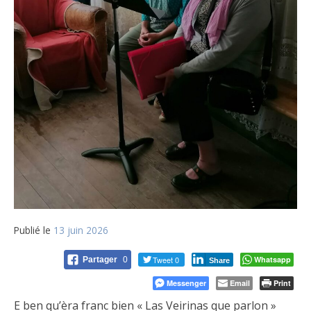
Publié le
13 juin 2026
Tweet 0
Whatsapp
Partager
0
Share
Messenger
Email
Print
E ben qu’èra franc bien « Las Veirinas que parlon »