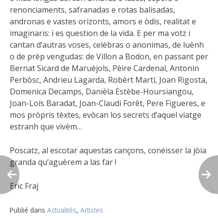
renonciaments, safranadas e rotas balisadas,
andronas e vastes orizonts, amors e òdis, realitat e
imaginaris: i es question de la vida. E per ma votz i
cantan d’autras voses, celèbras o anonimas, de luènh
o de prèp vengudas: de Villon a Bodon, en passant per
Bernat Sicard de Maruèjols, Pèire Cardenal, Antonin
Perbòsc, Andrieu Lagarda, Robèrt Martí, Joan Rigosta,
Domenica Decamps, Danièla Estèbe-Hoursiangou,
Joan-Loís Baradat, Joan-Claudi Forêt, Pere Figueres, e
mos pròpris tèxtes, evòcan los secrets d’aquel viatge
estranh que vivèm…
Poscatz, al escotar aquestas cançons, conéisser la jòia
granda qu’aguèrem a las far !
Eric Fraj
Publié dans
Actualités
,
Artistes