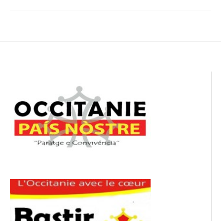
Navigation
de
l’article