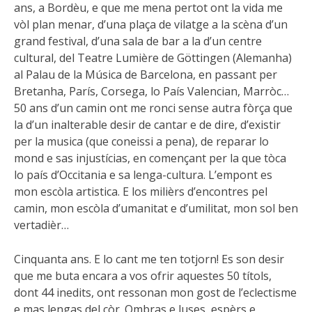
ans, a Bordèu, e que me mena pertot ont la vida me
vòl plan menar, d’una plaça de vilatge a la scèna d’un
grand festival, d’una sala de bar a la d’un centre
cultural, del Teatre Lumière de Göttingen (Alemanha)
al Palau de la Música de Barcelona, en passant per
Bretanha, París, Corsega, lo País Valencian, Marròc…
50 ans d’un camin ont me ronci sense autra fòrça que
la d’un inalterable desir de cantar e de dire, d’existir
per la musica (que coneissi a pena), de reparar lo
mond e sas injustícias, en començant per la que tòca
lo país d’Occitania e sa lenga-cultura. L’empont es
mon escòla artistica. E los milièrs d’encontres pel
camin, mon escòla d’umanitat e d’umilitat, mon sol ben
vertadièr…
Cinquanta ans. E lo cant me ten totjorn! Es son desir
que me buta encara a vos ofrir aquestes 50 títols,
dont 44 inedits, ont ressonan mon gost de l’eclectisme
e mas lengas del còr. Ombras e luses, espèrs e