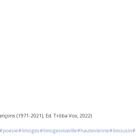
 cançons (1971-2021), Ed. Tròba Vox, 2022)
#poesie
#limoges
#limogesmaville
#hautevienne
#limousin
#