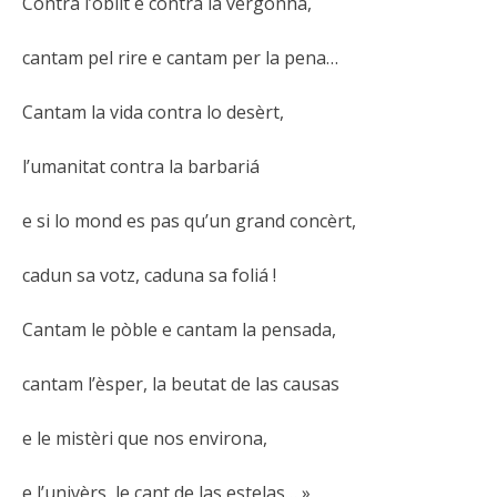
Contra l’oblit e contra la vergonha,
cantam pel rire e cantam per la pena…
Cantam la vida contra lo desèrt,
l’umanitat contra la barbariá
e si lo mond es pas qu’un grand concèrt,
cadun sa votz, caduna sa foliá !
Cantam le pòble e cantam la pensada,
cantam l’èsper, la beutat de las causas
e le mistèri que nos environa,
e l’univèrs, le cant de las estelas… »