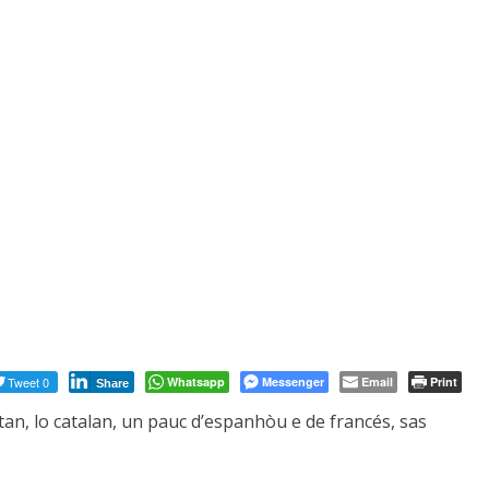
Tweet 0
Whatsapp
Messenger
Email
Print
Share
itan, lo catalan, un pauc d’espanhòu e de francés, sas