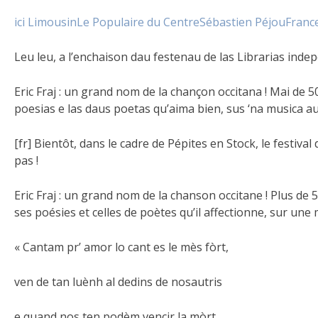
ici Limousin
Le Populaire du Centre
Sébastien Péjou
Franc
Leu leu, a l’enchaison dau festenau de las Librarias inde
Eric Fraj : un grand nom de la chançon occitana ! Mai de 5
poesias e las daus poetas qu’aima bien, sus ‘na musica aus
[fr] Bientôt, dans le cadre de Pépites en Stock, le
festival
pas !
Eric Fraj : un grand nom de la chanson occitane ! Plus de 
ses poésies et celles de poètes qu’il affectionne, sur une
« Cantam pr’ amor lo cant es le mès fòrt,
ven de tan luènh al dedins de nosautris
e quand nos ten podèm vencir la mòrt,