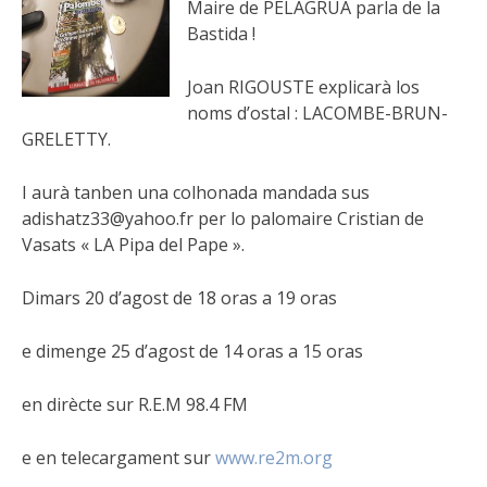
Maire de PELAGRUA parla de la
Bastida !
Joan
RIGOUSTE explicarà los
noms d’ostal : LACOMBE-BRUN-
GRELETTY.
I aurà tanben una colhonada mandada sus
adishatz33@yahoo.fr per lo palomaire Cristian de
Vasats « LA Pipa del Pape ».
Dimars 20 d’agost de 18 oras a 19 oras
e dimenge 25 d’agost de 14 oras a 15 oras
en dirècte sur R.E.M 98.4 FM
e en telecargament sur
www.re2m.org