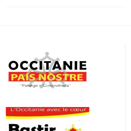
Navigation
de
l’article