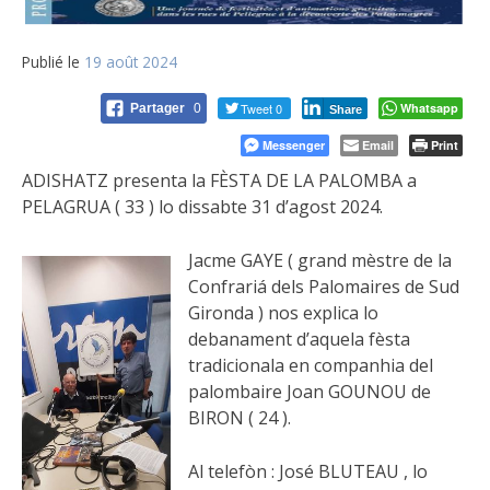
Publié le
19 août 2024
Tweet 0
Whatsapp
Partager
0
Share
Messenger
Email
Print
ADISHATZ presenta la FÈSTA DE LA PALOMBA a
PELAGRUA ( 33 ) lo dissabte 31 d’agost 2024.
Jacme GAYE ( grand mèstre de la
Confrariá dels Palomaires de Sud
Gironda ) nos explica lo
debanament d’aquela fèsta
tradicionala en companhia del
palombaire Joan GOUNOU de
BIRON ( 24 ).
Al telefòn : José BLUTEAU , lo