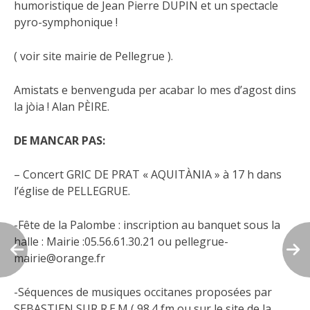
humoristique de Jean Pierre DUPIN et un spectacle
pyro-symphonique !
( voir site mairie de Pellegrue ).
Amistats e benvenguda per acabar lo mes d’agost dins
la jòia ! Alan PÈIRE.
DE MANCAR PAS:
– Concert GRIC DE PRAT « AQUITÀNIA » à 17 h dans
l’église de PELLEGRUE.
-Fête de la Palombe : inscription au banquet sous la
halle : Mairie :05.56.61.30.21 ou pellegrue-
mairie@orange.fr
-Séquences de musiques occitanes proposées par
SEBASTIEN SUR R.E.M ( 98.4 fm ou sur le site de la