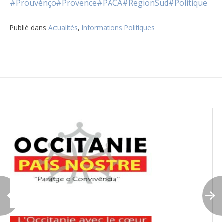
#Prouvènço
#Provence
#PACA
#RegionSud
#Politique
Publié dans
Actualités
,
Informations Politiques
Navigation
de
l’article