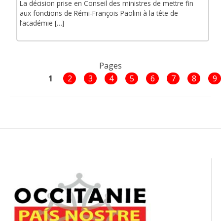
La décision prise en Conseil des ministres de mettre fin
aux fonctions de Rémi-François Paolini à la tête de
l’académie […]
Pages
1
2
3
4
5
6
7
8
9