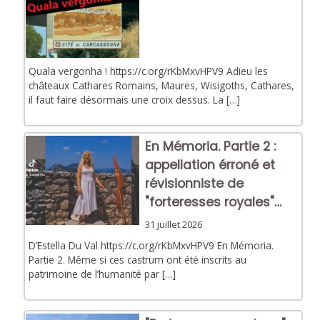
Quala vergonha ! https://c.org/rKbMxvHPV9 Adieu les
châteaux Cathares Romains, Maures, Wisigoths, Cathares,
il faut faire désormais une croix dessus. La […]
En Mémoria. Partie 2 :
appellation érroné et
révisionniste de
"forteresses royales"…
31 juillet 2026
D’Estella Du Val https://c.org/rKbMxvHPV9 En Mémoria.
Partie 2. Même si ces castrum ont été inscrits au
patrimoine de l’humanité par […]