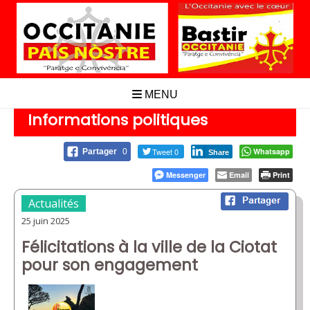
Aller
au
contenu
MENU
Informations politiques
Tweet 0
Whatsapp
Partager
0
Share
Messenger
Email
Print
Actualités
25 juin 2025
Félicitations à la ville de la Ciotat
pour son engagement