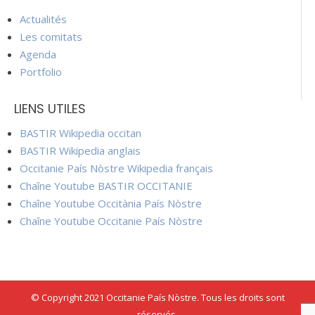
Actualités
Les comitats
Agenda
Portfolio
LIENS UTILES
BASTIR Wikipedia occitan
BASTIR Wikipedia anglais
Occitanie País Nòstre Wikipedia français
Chaîne Youtube BASTIR OCCITANIE
Chaîne Youtube Occitània País Nòstre
Chaîne Youtube Occitanie País Nòstre
© Copyright 2021 Occitanie País Nòstre. Tous les droits sont
réservés.