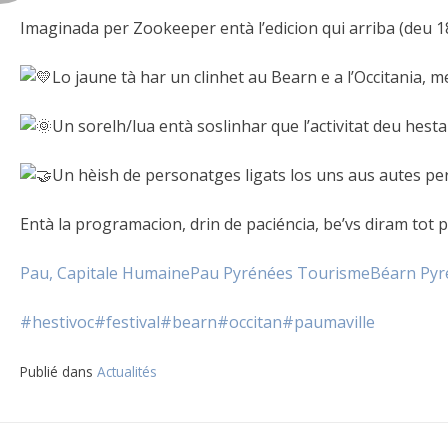
Imaginada per Zookeeper entà l’edicion qui arriba (deu 18
Lo jaune tà har un clinhet au Bearn e a l’Occitania, 
Un sorelh/lua entà soslinhar que l’activitat deu hesta
Un hèish de personatges ligats los uns aus autes per
Entà la programacion, drin de paciéncia, be’vs diram tot pl
Pau, Capitale Humaine
Pau Pyrénées Tourisme
Béarn Pyr
#hestivoc
#festival
#bearn
#occitan
#paumaville
Publié dans
Actualités
Navigation