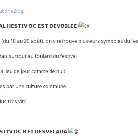
ha69na2f3g
·
𝗟 𝗛𝗘𝗦𝗧𝗜𝗩’𝗢̀𝗖 𝗘𝗦𝗧 𝗗𝗘́𝗩𝗢𝗜𝗟𝗘́𝗘 !
 (du 18 au 20 août), on y retrouve plusieurs symboles du fest
mais surtout au foulard du festival
i a lieu de jour comme de nuit
tres par une culture commune
us très vite…
𝗦𝗧𝗜𝗩’𝗢̀𝗖 𝗕’𝗘𝗜 𝗗𝗘𝗦𝗩𝗘𝗟𝗔𝗗𝗔