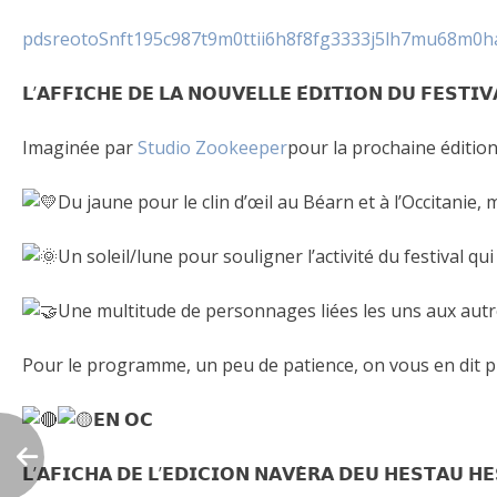
pdsreotoSnft195c987t9m0ttii6h8f8fg3333j5lh7mu68m0
𝗟’𝗔𝗙𝗙𝗜𝗖𝗛𝗘 𝗗𝗘 𝗟𝗔 𝗡𝗢𝗨𝗩𝗘𝗟𝗟𝗘 𝗘́𝗗𝗜𝗧𝗜𝗢𝗡 𝗗𝗨 𝗙𝗘𝗦𝗧𝗜𝗩𝗔
Imaginée par
Studio Zookeeper
pour la prochaine édition
Du jaune pour le clin d’œil au Béarn et à l’Occitanie, 
Un soleil/lune pour souligner l’activité du festival qu
Une multitude de personnages liées les uns aux au
Pour le programme, un peu de patience, on vous en dit pl
𝗘𝗡 𝗢𝗖
𝗟’𝗔𝗙𝗜𝗖𝗛𝗔 𝗗𝗘 𝗟’𝗘𝗗𝗜𝗖𝗜𝗢𝗡 𝗡𝗔𝗩𝗘̀𝗥𝗔 𝗗𝗘𝗨 𝗛𝗘𝗦𝗧𝗔𝗨 𝗛𝗘