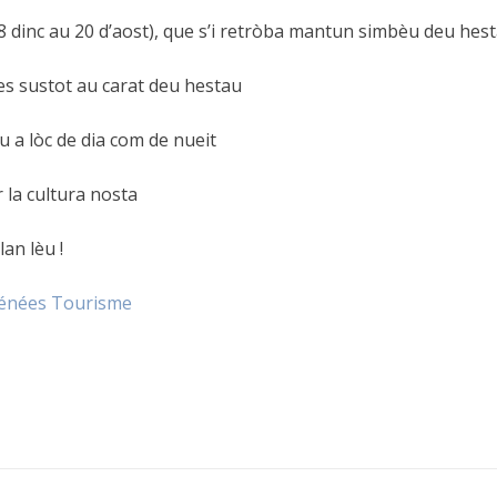
 dinc au 20 d’aost), que s’i retròba mantun simbèu deu hest
mes sustot au carat deu hestau
u a lòc de dia com de nueit
 la cultura nosta
an lèu !
énées Tourisme