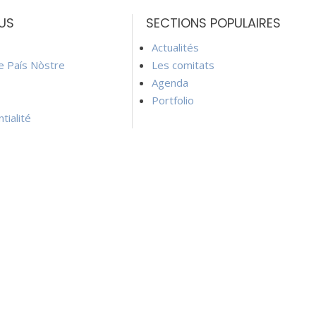
US
SECTIONS POPULAIRES
Actualités
ie País Nòstre
Les comitats
Agenda
Portfolio
tialité