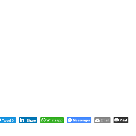
Tweet 0
Whatsapp
Messenger
Email
Print
Share