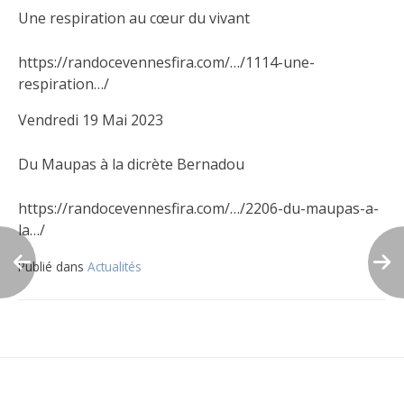
Une respiration au cœur du vivant
https://randocevennesfira.com/…/1114-une-
respiration…/
Vendredi 19 Mai 2023
Du Maupas à la dicrète Bernadou
https://randocevennesfira.com/…/2206-du-maupas-a-
la…/
Publié dans
Actualités
Navigation
de
l’article