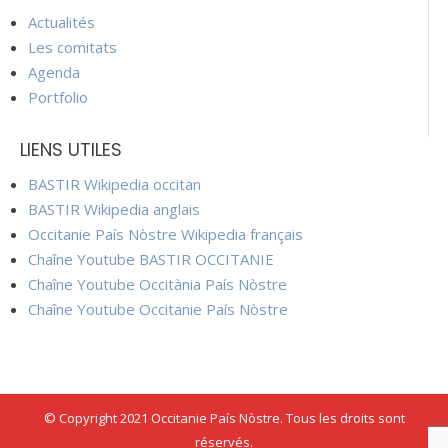
Actualités
Les comitats
Agenda
Portfolio
LIENS UTILES
BASTIR Wikipedia occitan
BASTIR Wikipedia anglais
Occitanie País Nòstre Wikipedia français
Chaîne Youtube BASTIR OCCITANIE
Chaîne Youtube Occitània País Nòstre
Chaîne Youtube Occitanie País Nòstre
© Copyright 2021 Occitanie País Nòstre. Tous les droits sont
réservés.