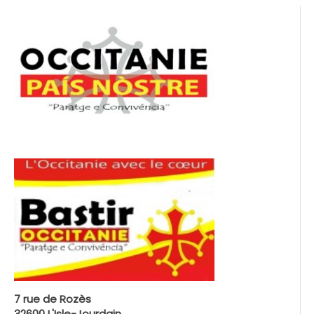
7 rue de Rozès
32600 L'Isle-Jourdain