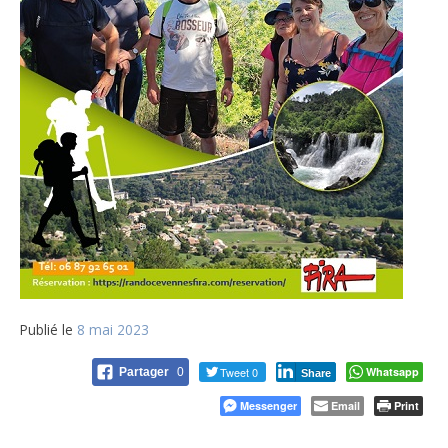
Publié le
8 mai 2023
Tweet 0
Whatsapp
Partager
0
Share
Messenger
Email
Print