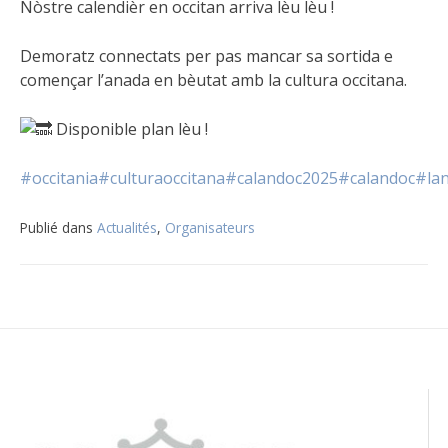
Nòstre calendièr en occitan arriva lèu lèu !
Demoratz connectats per pas mancar sa sortida e
començar l’anada en bèutat amb la cultura occitana.
Disponible plan lèu !
#occitania
#culturaoccitana
#calandoc2025
#calandoc
#la
Publié dans
Actualités
,
Organisateurs
Navigation
de
l’article