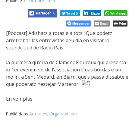
Publié le
31 octobre 2024
Tweet 0
Whatsapp
Partager
0
Share
Messenger
Email
Print
[Pòdcast] Adishatz a totas e a tots ! Que podetz
arretrobar las entrevistas deu dia en visitar lo
soundcloud de Ràdio País :
la purmèra qu’ei la de Clamenç Flouroux qui presenta
lo 1er eveniment de l’associacion Duas bòrdas e un
molin, a Sent Medard, en Biarn, que’s passa dissabte e
que poderatz hestejar Marteror !
En voir plus
Publié dans
Actualités
,
Organisateurs
Navigation