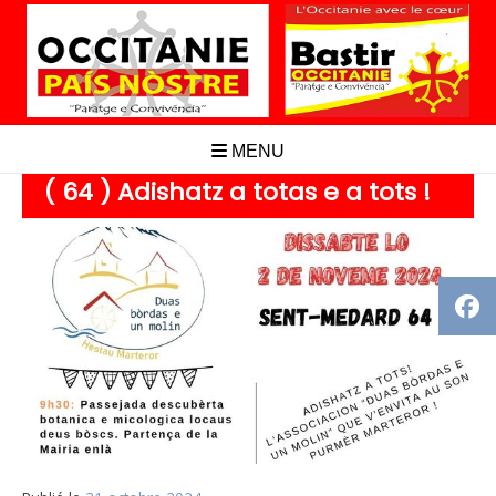
Aller
au
contenu
MENU
( 64 ) Adishatz a totas e a tots !