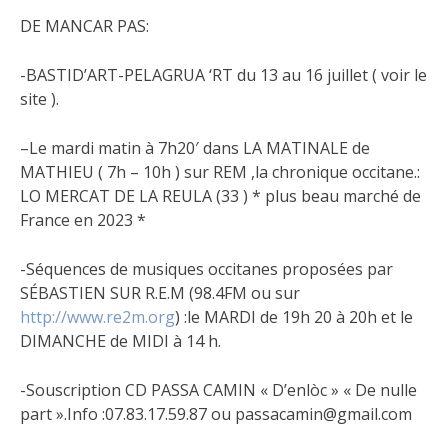
DE MANCAR PAS:
-BASTID’ART-PELAGRUA ‘RT du 13 au 16 juillet ( voir le
site ).
–Le mardi matin à 7h20′ dans LA MATINALE de
MATHIEU ( 7h – 10h ) sur REM ,la chronique occitane.:
LO MERCAT DE LA REULA (33 ) * plus beau marché de
France en 2023 *
-Séquences de musiques occitanes proposées par
SÉBASTIEN SUR R.E.M (98.4FM ou sur
http://www.re2m.org
) :le MARDI de 19h 20 à 20h et le
DIMANCHE de MIDI à 14 h.
-Souscription CD PASSA CAMIN « D’enlòc » « De nulle
part ».Info :07.83.17.59.87 ou passacamin@gmail.com