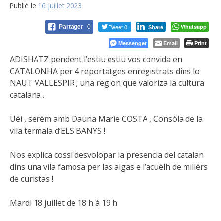
Publié le
16 juillet 2023
Tweet 0
Whatsapp
Partager
0
Share
Messenger
Email
Print
ADISHATZ pendent l’estiu estiu vos convida en
CATALONHA per 4 reportatges enregistrats dins lo
NAUT VALLESPIR ; una region que valoriza la cultura
catalana .
Uèi , serèm amb Dauna Marie COSTA , Consòla de la
vila termala d’ELS BANYS !
Nos explica cossí desvolopar la presencia del catalan
dins una vila famosa per las aigas e l’acuèlh de milièrs
de curistas !
Mardi 18 juillet de 18 h à 19 h