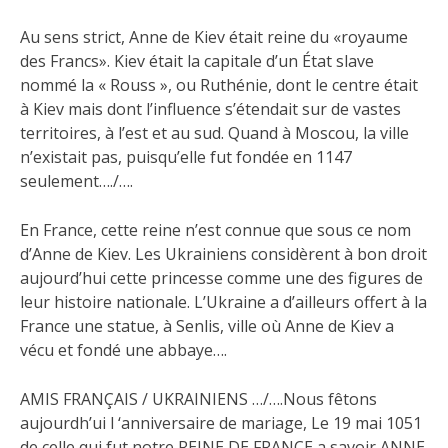
Au sens strict, Anne de Kiev était reine du «royaume
des Francs». Kiev était la capitale d’un État slave
nommé la « Rouss », ou Ruthénie, dont le centre était
à Kiev mais dont l’influence s’étendait sur de vastes
territoires, à l’est et au sud. Quand à Moscou, la ville
n’existait pas, puisqu’elle fut fondée en 1147
seulement…./….
En France, cette reine n’est connue que sous ce nom
d’Anne de Kiev. Les Ukrainiens considèrent à bon droit
aujourd’hui cette princesse comme une des figures de
leur histoire nationale. L’Ukraine a d’ailleurs offert à la
France une statue, à Senlis, ville où Anne de Kiev a
vécu et fondé une abbaye….
AMIS FRANÇAIS / UKRAINIENS …/….Nous fêtons
aujourdh’ui l ‘anniversaire de mariage, Le 19 mai 1051
de celle qui fut notre REINE DE FRANCE a savoir ANNE