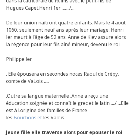
dans la cathédrale de Reims avec le petit-fils de
Hugues Capet.Henri 1er ……./…
De leur union naîtront quatre enfants. Mais le 4 août
1060, seulement neuf ans après leur mariage, Henri
Ier meurt à l’âge de 52 ans. Anne de Kiev assure alors
la régence pour leur fils aîné mineur, devenu le roi
Philippe Ier
. Elle épousera en secondes noces Raoul de Crépy,
comte de VaLois …..
.Outre sa langue maternelle ,Anne a reçu une
éducation soignée et connaît le grec et le latin…../….Elle
est à l.origine des familles de France
les
Bourbons.et
les Valois …
Jeune fille elle traverse alors pour epouser le roi