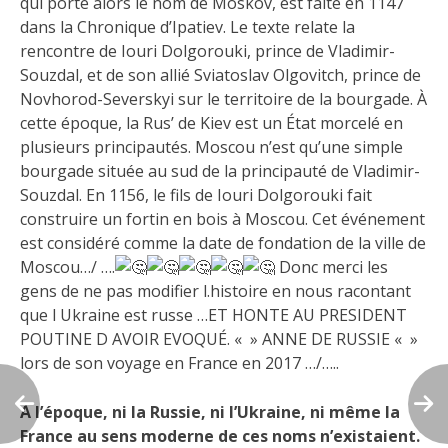
qui porte alors le nom de Moskov, est faite en 1147
dans la Chronique d’Ipatiev. Le texte relate la
rencontre de Iouri Dolgorouki, prince de Vladimir-
Souzdal, et de son allié Sviatoslav Olgovitch, prince de
Novhorod-Severskyi sur le territoire de la bourgade. À
cette époque, la Rus’ de Kiev est un État morcelé en
plusieurs principautés. Moscou n’est qu’une simple
bourgade située au sud de la principauté de Vladimir-
Souzdal. En 1156, le fils de Iouri Dolgorouki fait
construire un fortin en bois à Moscou. Cet événement
est considéré comme la date de fondation de la ville de
Moscou…/ ….
Donc merci les
gens de ne pas modifier l.histoire en nous racontant
que l Ukraine est russe …ET HONTE AU PRESIDENT
POUTINE D AVOIR EVOQUÉ. « » ANNE DE RUSSIE « »
lors de son voyage en France en 2017 …/…..
À l’époque, ni la Russie, ni l’Ukraine, ni même la
France au sens moderne de ces noms n’existaient.