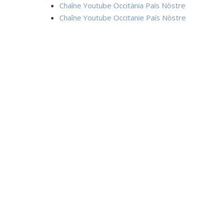
Chaîne Youtube Occitània País Nòstre
Chaîne Youtube Occitanie País Nòstre