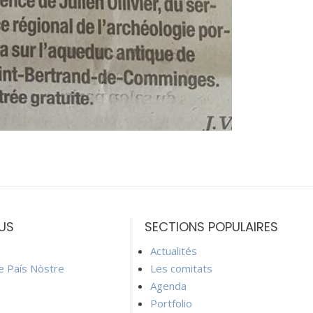
US
SECTIONS POPULAIRES
Actualités
ie País Nòstre
Les comitats
Agenda
Portfolio