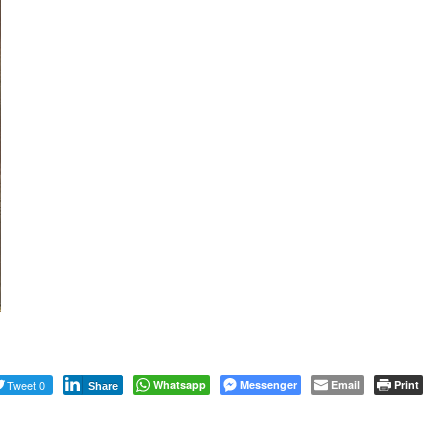
Tweet 0
Whatsapp
Messenger
Email
Print
Share