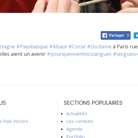
Partager
0
etagne
#Paysbasque
#Alsace
#Corse
#Occitanie
à Paris rue
lles aient un avenir
#pourqueviventnoslangues
#languesr
US
SECTIONS POPULAIRES
Actualités
ie País Nòstre
Les comitats
Agenda
Portfolio