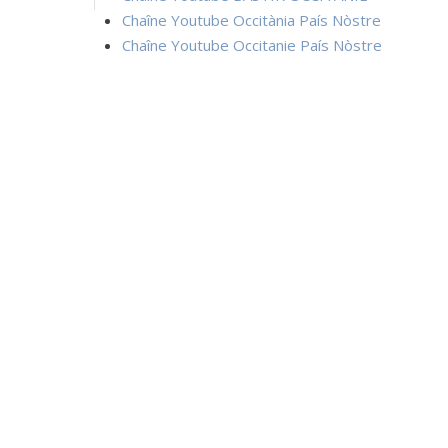
Chaîne Youtube Occitània País Nòstre
Chaîne Youtube Occitanie País Nòstre