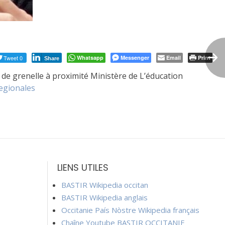
Tweet 0
Whatsapp
Messenger
Email
Print
Share
 de grenelle à proximité Ministère de L’éducation
egionales
LIENS UTILES
BASTIR Wikipedia occitan
BASTIR Wikipedia anglais
Occitanie País Nòstre Wikipedia français
Chaîne Youtube BASTIR OCCITANIE