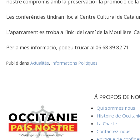
nostre compromís amb la preservació i la promoció de la l
Les conferències tindran lloc al Centre Cultural de Catalu
L’aparcament es troba a l’inici del camí de la Mouillère. Ca
Per a més informació, podeu trucar al 06 68 89 82 71.
Publié dans
Actualités
,
Informations Politiques
Navigation
de
À PROPOS DE NO
l’article
Qui sommes nous
Histoire de Occitan
La Charte
Contactez-nous
Politique de confiden