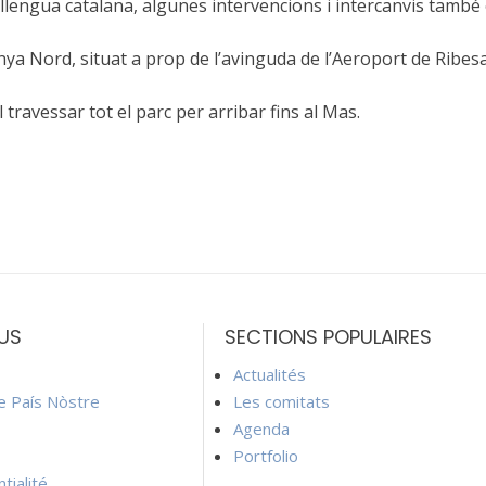
lengua catalana, algunes intervencions i intercanvis també 
nya Nord, situat a prop de l’avinguda de l’Aeroport de Ribesa
l travessar tot el parc per arribar fins al Mas.
US
SECTIONS POPULAIRES
Actualités
ie País Nòstre
Les comitats
Agenda
Portfolio
tialité