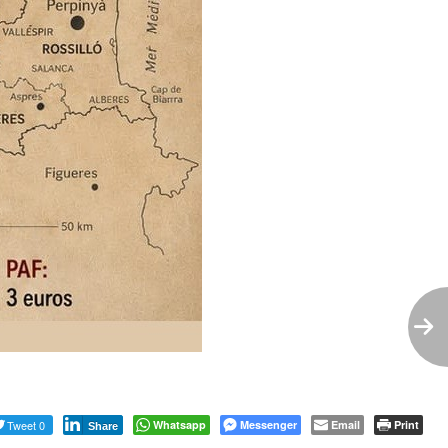
Tweet 0
Whatsapp
Messenger
Email
Print
Share