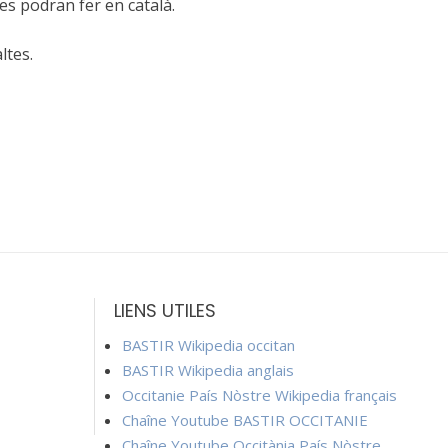
es podran fer en català.
ltes.
LIENS UTILES
BASTIR Wikipedia occitan
BASTIR Wikipedia anglais
Occitanie País Nòstre Wikipedia français
Chaîne Youtube BASTIR OCCITANIE
Chaîne Youtube Occitània País Nòstre