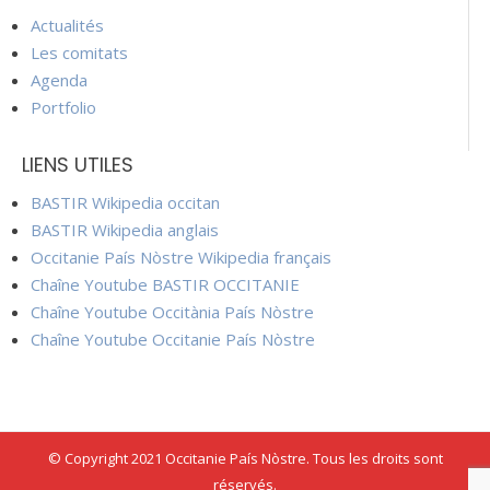
Actualités
Les comitats
Agenda
Portfolio
LIENS UTILES
BASTIR Wikipedia occitan
BASTIR Wikipedia anglais
Occitanie País Nòstre Wikipedia français
Chaîne Youtube BASTIR OCCITANIE
Chaîne Youtube Occitània País Nòstre
Chaîne Youtube Occitanie País Nòstre
© Copyright 2021 Occitanie País Nòstre. Tous les droits sont
réservés.