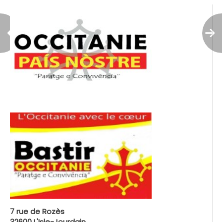
7 rue de Rozès
32600 L'Isle-Jourdain