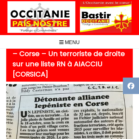
Aller
au
contenu
MENU
– Corse – Un terroriste de droite
sur une liste RN à AIACCIU
[CORSICA]