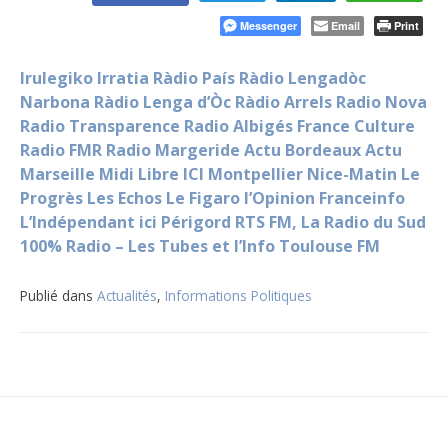
Messenger
Email
Print
Irulegiko Irratia
Ràdio País
Ràdio Lengadòc
Narbona
Ràdio Lenga d’Òc
Ràdio Arrels
Radio Nova
Radio Transparence
Radio Albigés
France Culture
Radio FMR
Radio Margeride
Actu Bordeaux
Actu
Marseille
Midi Libre
ICI Montpellier
Nice-Matin
Le
Progrès
Les Echos
Le Figaro
l’Opinion
Franceinfo
L’Indépendant
ici Périgord
RTS FM, La Radio du Sud
100% Radio – Les Tubes et l’Info
Toulouse FM
Publié dans
Actualités
,
Informations Politiques
Navigation
de
l’article