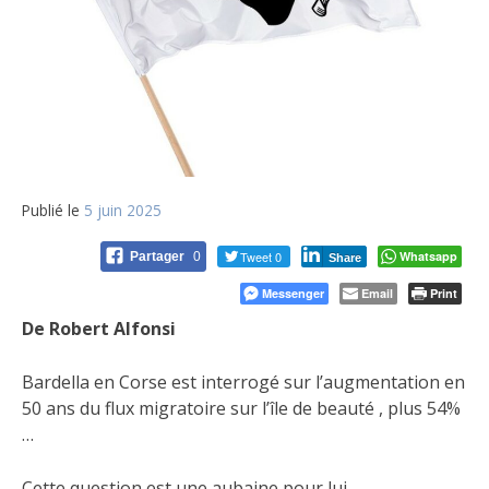
Publié le
5 juin 2025
Tweet 0
Whatsapp
Partager
0
Share
Messenger
Email
Print
De Robert Alfonsi
Bardella en Corse est interrogé sur l’augmentation en
50 ans du flux migratoire sur l’île de beauté , plus 54%
…
Cette question est une aubaine pour lui .