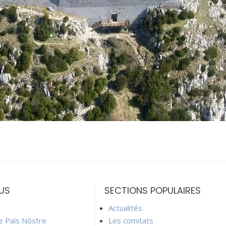
US
SECTIONS POPULAIRES
Actualités
ie País Nòstre
Les comitats