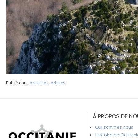
Publié dans
Actualités
,
Artistes
Navigation
de
À PROPOS DE NO
l’article
Qui sommes nous
Histoire de Occitan