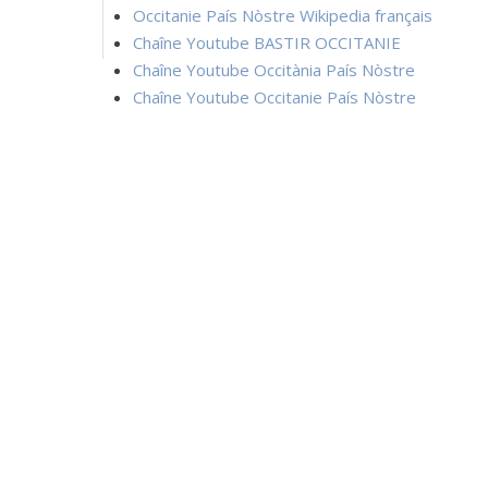
Occitanie País Nòstre Wikipedia français
Chaîne Youtube BASTIR OCCITANIE
Chaîne Youtube Occitània País Nòstre
Chaîne Youtube Occitanie País Nòstre