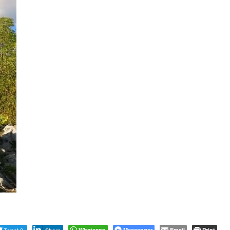
Whatsapp
Messenger
Email
Print