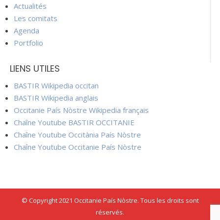
Actualités
Les comitats
Agenda
Portfolio
LIENS UTILES
BASTIR Wikipedia occitan
BASTIR Wikipedia anglais
Occitanie País Nòstre Wikipedia français
Chaîne Youtube BASTIR OCCITANIE
Chaîne Youtube Occitània País Nòstre
Chaîne Youtube Occitanie País Nòstre
© Copyright 2021 Occitanie País Nòstre. Tous les droits sont
réservés.