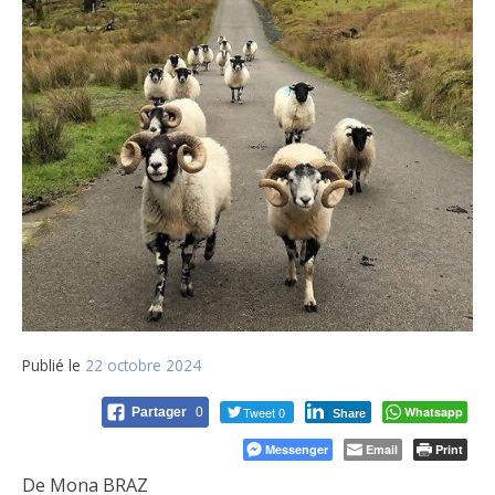
Publié le
22 octobre 2024
Tweet 0
Whatsapp
Partager
0
Share
Messenger
Email
Print
De Mona BRAZ