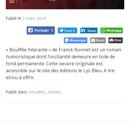
Publié le
2 mars 2024
Tweet 0
Whatsapp
Partager
0
Share
Messenger
Email
Print
« Bouffée hilarante » de Franck Bonnet est un roman
humoristique dont l’occitanité demeure en toile de
fond permanente. Cette oeuvre originale est
accessible sur le site des éditions le Lys Bleu. A lire
et/ou à offrir.
Publié dans
Actualités
,
Artistes
Navigation
de