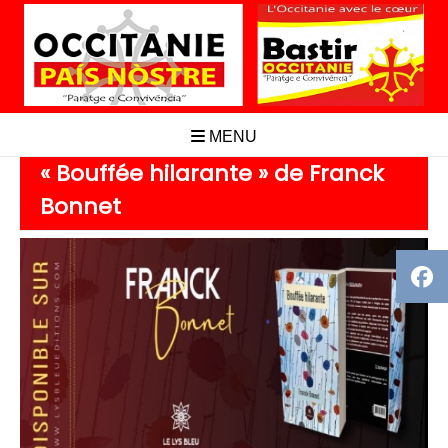
Aller
au
contenu
MENU
« Bouffée hilarante » de Franck
Bonnet