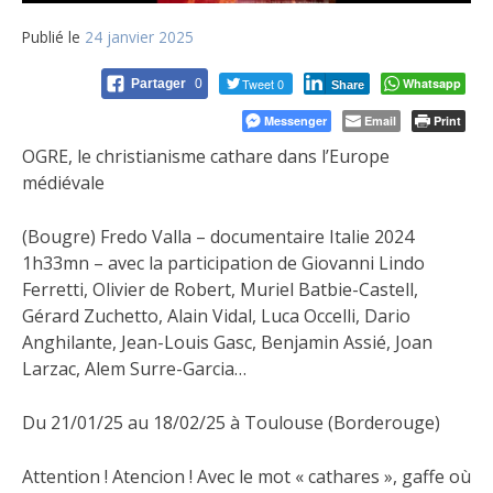
Publié le
24 janvier 2025
Tweet 0
Whatsapp
Partager
0
Share
Messenger
Email
Print
OGRE, le christianisme cathare dans l’Europe
médiévale
(Bougre) Fredo Valla – documentaire Italie 2024
1h33mn – avec la participation de Giovanni Lindo
Ferretti, Olivier de Robert, Muriel Batbie-Castell,
Gérard Zuchetto, Alain Vidal, Luca Occelli, Dario
Anghilante, Jean-Louis Gasc, Benjamin Assié, Joan
Larzac, Alem Surre-Garcia…
Du 21/01/25 au 18/02/25 à Toulouse (Borderouge)
Attention ! Atencion ! Avec le mot « cathares », gaffe où