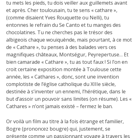
tu mets les pieds, tu dois veiller aux guillemets avant
et après. Cher toulousain, tu te sens « cathare »,
(comme disaient Yves Rouquette ou Nelli), tu
entonnes le refrain du Se Canto et tu manges des
chocolatines. Tu ne cherches pas le trésor des
albigeois chaque wouiquènde, mais pourtant, à ce mot
de « Cathare », tu penses à des balades vers ces
magnifiques châteaux, Montségur, Peyrepertuse… Et
bien camarade « Cathare », tu as tout faux ! Si l’on en
croit certaine exposition montée à Toulouse cette
année, les « Cathares », donc, sont une invention
complotiste de l’église catholique du XIIIe siècle,
destinée à s’inventer un ennemi, l’hérétique, dans le
but d’assoir un pouvoir sans limites (on résume). Les «
Cathares » n’ont jamais existé – fermez le ban.
Or voilà un film au titre à la fois étrange et familier,
Bogre (prononcez bougre) qui, justement, se
présente comme un passionnant voyage à travers les