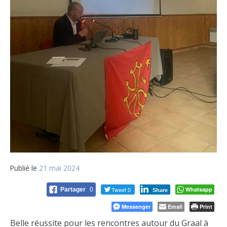
Publié le
21 mai 2024
Tweet 0
Whatsapp
Partager
0
Share
Messenger
Email
Print
Belle réussite pour les rencontres autour du Graal à