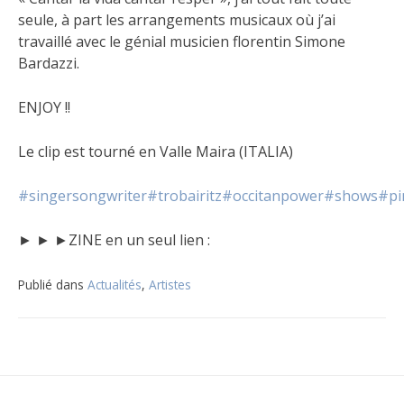
seule, à part les arrangements musicaux où j’ai
travaillé avec le génial musicien florentin Simone
Bardazzi.
ENJOY !!
Le clip est tourné en Valle Maira (ITALIA)
#singersongwriter
#trobairitz
#occitanpower
#shows
#pi
► ► ►ZINE en un seul lien :
Publié dans
Actualités
,
Artistes
Navigation
de