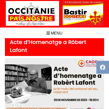
Aller
au
contenu
MENU
Acte d’Homenatge a Ròbert
Lafont