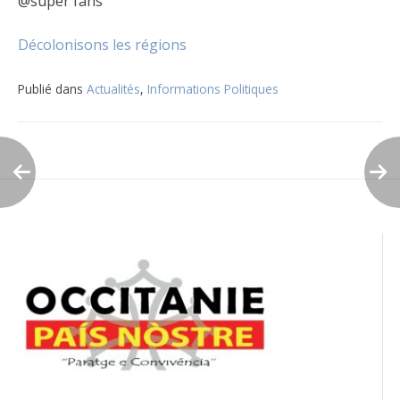
@super fans
Décolonisons les régions
Publié dans
Actualités
,
Informations Politiques
Navigation
de
l’article